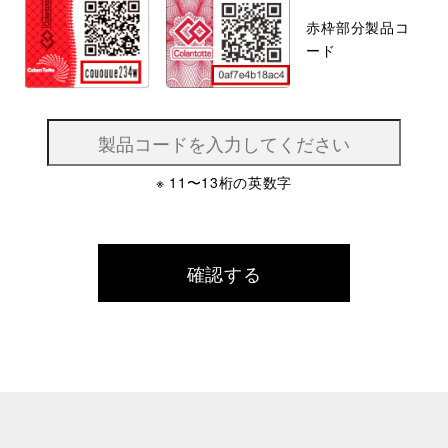
赤枠部分製品コ
ード
※ 11〜13桁の英数字
確認する